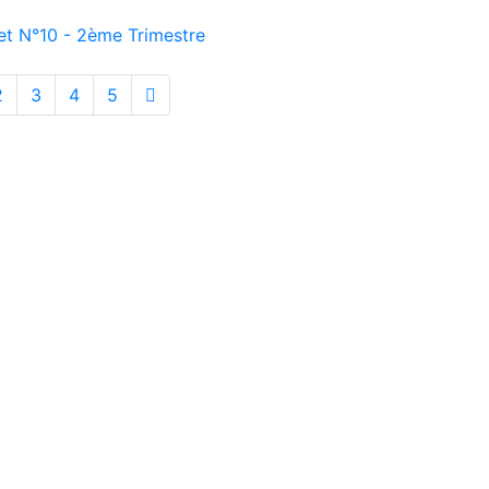
et N°10 - 2ème Trimestre
2
3
4
5